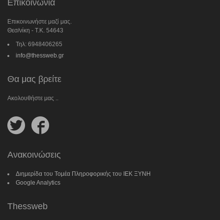
Επικοινωνία
Επικοινωνήστε μαζί μας.
Θεσ/νίκη - Τ.Κ. 54643
Τηλ: 6948406265
info@thessweb.gr
Θα μας βρείτε
Ακολουθήστε μας ..
Follow
Follow
us
us
on
on
Twitter
Facebook
Ανακοινώσεις
Διημερίδα του Τομέα Πληροφορικής του ΙΕΚ ΞΥΝΗ
Google Analytics
Thessweb