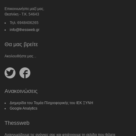
Επικοινωνήστε μαζί μας.
Θεσ/νίκη - Τ.Κ. 54643
Τηλ: 6948406265
info@thessweb.gr
Θα μας βρείτε
Ακολουθήστε μας ..
Follow
Follow
us
us
on
on
Twitter
Facebook
Ανακοινώσεις
Διημερίδα του Τομέα Πληροφορικής του ΙΕΚ ΞΥΝΗ
Google Analytics
Thessweb
Αναγνωρίζουμε τις ανάγκες σας και φτιάχνουμε τη σελίδα που θέλετε